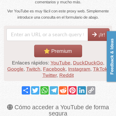
comentarios y mucho más.
Ver YouTube es muy fácil con este proxy web. Simplemente
introduce una consulta en el formulario de abajo.
¡Ir!
Feedback & Ideas
Premium
Enlaces rápidos:
YouTube
,
DuckDuckGo
,
Google
,
Twitch
,
Facebook
,
Instagram
,
TikTok
,
Twitter
,
Reddit
Share
Twitter
WhatsApp
Telegram
Reddit
Pinterest
LinkedIn
Copy
Link
Cómo acceder a YouTube de forma
segura