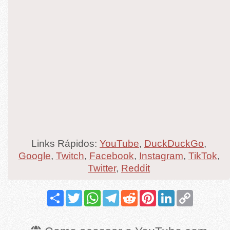
Links Rápidos:
YouTube
,
DuckDuckGo
,
Google
,
Twitch
,
Facebook
,
Instagram
,
TikTok
,
Twitter
,
Reddit
Share
Twitter
WhatsApp
Telegram
Reddit
Pinterest
LinkedIn
Copy
Link